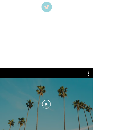
Riabilitazione
ortopedica e
traumatologica a
Udine